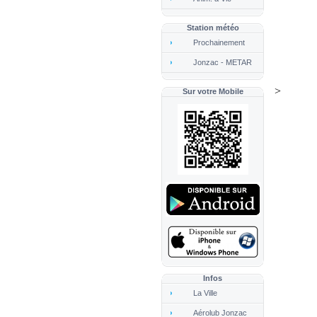
Station météo
Prochainement
Jonzac
- METAR
>
Sur votre Mobile
Infos
La Ville
Aérolub Jonzac