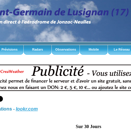
Prévisions
Radars
Observations
Mobile
Le Réseau
tions
-
lookr.com
Sur 30 Jours