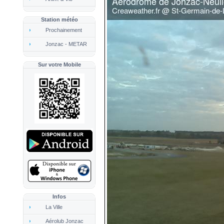
Station météo
Prochainement
Jonzac
- METAR
Sur votre Mobile
Infos
La Ville
Aérolub Jonzac