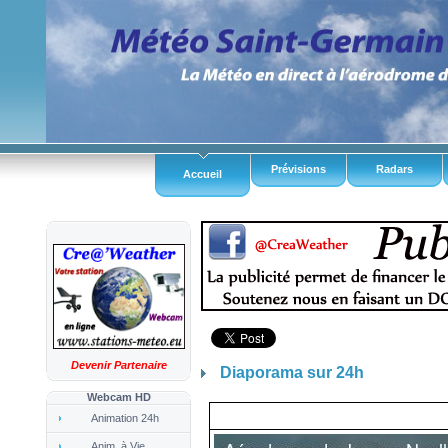
Prévisions
Radars
Accueil
Devenir Partenaire
Diaporama sur 24h
Webcam HD
Animation 24h
Anim. à Vie